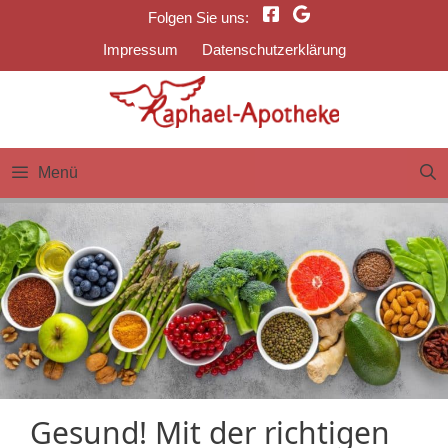
Zum
Folgen Sie uns:
Inhalt
Impressum
Datenschutzerklärung
springen
Menü
Gesund! Mit der richtigen