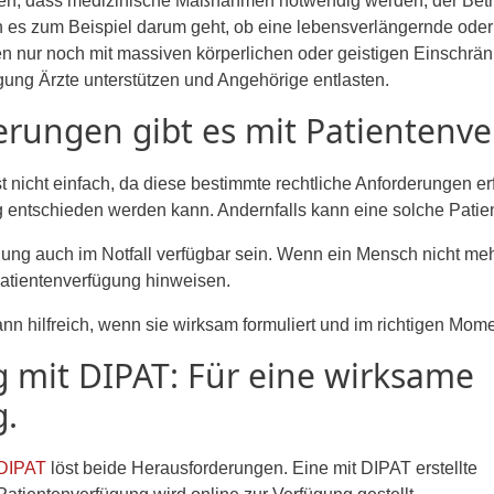
n, dass medizinische Maßnahmen notwendig werden, der Betrof
 es zum Beispiel darum geht, ob eine lebensverlängernde ode
n nur noch mit massiven körperlichen oder geistigen Einschrän
gung Ärzte unterstützen und Angehörige entlasten.
rungen gibt es mit Patientenv
st nicht einfach, da diese bestimmte rechtliche Anforderungen e
ig entschieden werden kann. Andernfalls kann eine solche Patie
gung auch im Notfall verfügbar sein. Wenn ein Mensch nicht meh
Patientenverfügung hinweisen.
nn hilfreich, wenn sie wirksam formuliert und im richtigen Moment
 mit DIPAT: Für eine wirksame
g.
DIPAT
löst beide Herausforderungen. Eine mit DIPAT erstellte