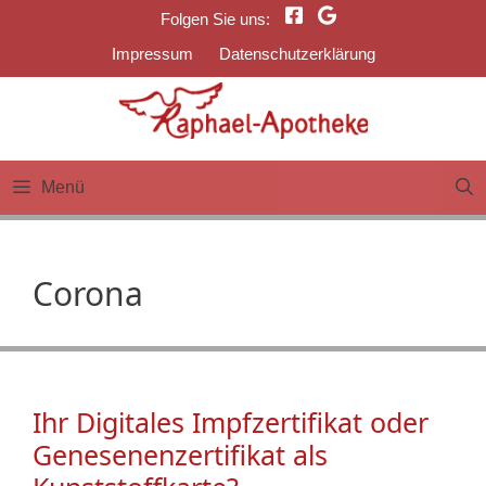
Zum
Folgen Sie uns:
Inhalt
Impressum
Datenschutzerklärung
springen
Menü
Corona
Ihr Digitales Impfzertifikat oder
Genesenenzertifikat als