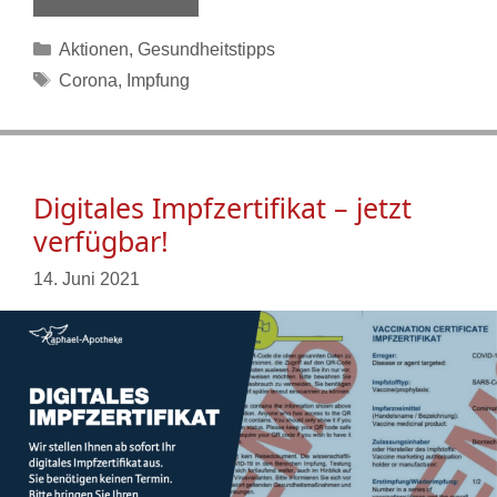
Kategorien
Aktionen
,
Gesundheitstipps
Schlagwörter
Corona
,
Impfung
Digitales Impfzertifikat – jetzt
verfügbar!
14. Juni 2021