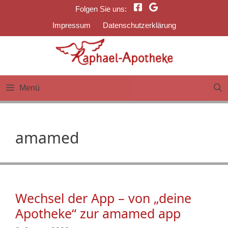
Zum
Folgen Sie uns:
Inhalt
Impressum
Datenschutzerklärung
springen
Menü
amamed
Wechsel der App – von „deine
Apotheke“ zur amamed app